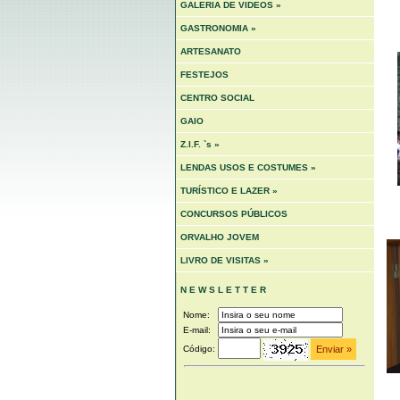
GALERIA DE VIDEOS »
GASTRONOMIA »
ARTESANATO
FESTEJOS
CENTRO SOCIAL
GAIO
Z.I.F. `s »
LENDAS USOS E COSTUMES »
TURÍSTICO E LAZER »
CONCURSOS PÚBLICOS
ORVALHO JOVEM
LIVRO DE VISITAS »
N E W S L E T T E R
Nome:
E-mail:
Código: