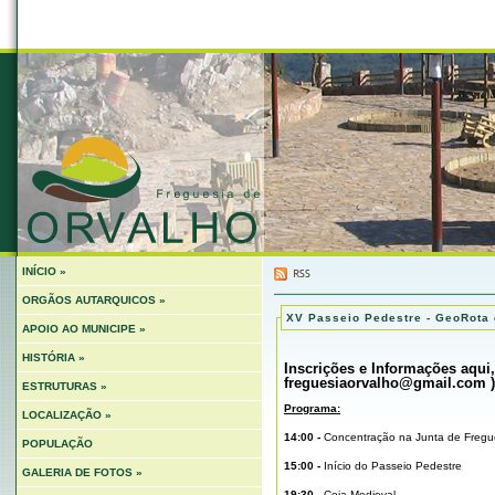
INÍCIO »
ORGÃOS AUTARQUICOS »
XV Passeio Pedestre - GeoRota 
APOIO AO MUNICIPE »
HISTÓRIA »
Inscrições
e Informações
aqui
freguesiaorvalho@gmail.com
)
ESTRUTURAS »
Programa:
LOCALIZAÇÃO »
14:00
-
Concentração na Junta de Fregu
POPULAÇÃO
15:00
-
Início do Passeio Pedestre
GALERIA DE FOTOS »
19:30 -
Ceia Medieval