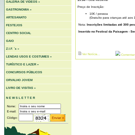
GALERIA DE VIDEOS »
Preço de Inscrição:
GASTRONOMIA »
10€ / pessoa
ARTESANATO
(Gratuíto para crianças até aos 
Nota:
Inscrições limitadas até 300 pe
FESTEJOS
Inserido no Festival da Paisagem - 
CENTRO SOCIAL
GAIO
Z.I.F. `s »
Ver Notícia...
Comentar N
LENDAS USOS E COSTUMES »
TURÍSTICO E LAZER »
CONCURSOS PÚBLICOS
ORVALHO JOVEM
LIVRO DE VISITAS »
N E W S L E T T E R
Nome:
E-mail:
Código: