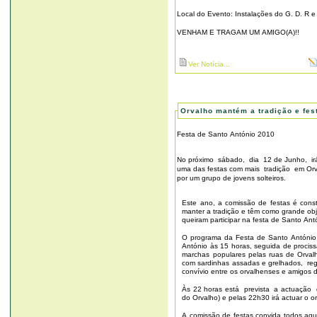
Local do Evento: Instalações do G. D. R e 
VENHAM E TRAGAM UM AMIGO(A)!!
Ver Notícia...
Orvalho mantém a tradição e fes
Festa de Santo António 2010
No próximo sábado, dia 12 de Junho, ir
uma das festas com mais tradição em Orva
por um grupo de jovens solteiros.
Este ano, a comissão de festas é const
manter a tradição e têm como grande ob
queiram participar na festa de Santo Ant
O programa da Festa de Santo António 
António às 15 horas, seguida de procissã
marchas populares pelas ruas de Orvalho
com sardinhas assadas e grelhados, re
convívio entre os orvalhenses e amigos 
Às 22 horas está prevista a actuação 
do Orvalho) e pelas 22h30 irá actuar o 
A comissão de festas convida todos aqu