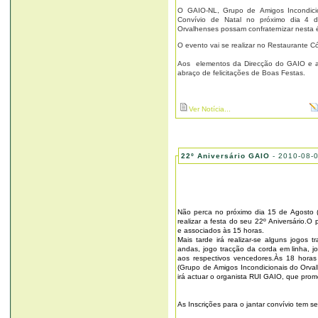
O GAIO-NL, Grupo de Amigos Incondicio
Convívio de Natal no próximo dia 4 
Orvalhenses possam confraternizar nesta 
O evento vai se realizar no Restaurante C
Aos elementos da Direcção do GAIO e a
abraço de felicitações de Boas Festas.
Ver Notícia...
22º Aniversário GAIO
- 2010-08-
Não perca no próximo dia 15 de Agosto (
realizar a festa do seu 22º Aniversário.O
e associados às 15 horas.
Mais tarde irá realizar-se alguns jogos t
andas, jogo tracção da corda em linha, 
aos respectivos vencedores.Às 18 hor
(Grupo de Amigos Incondicionais do Orval
irá actuar o organista RUI GAIO, que pro
As Inscrições para o jantar convívio tem s