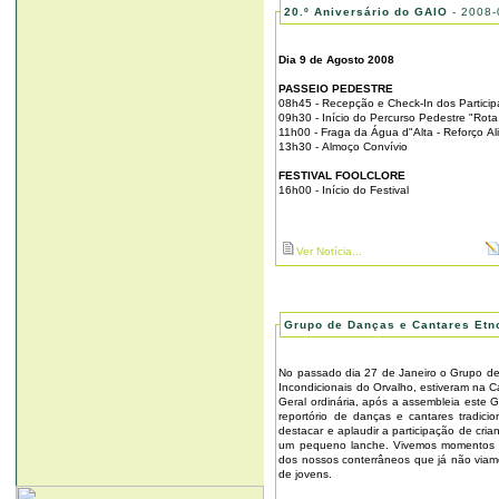
20.º Aniversário do GAIO
- 2008-
Dia 9 de Agosto 2008
PASSEIO PEDESTRE
08h45 - Recepção e Check-In dos Particip
09h30 - Início do Percurso Pedestre "Ro
11h00 - Fraga da Água d"Alta - Reforço Al
13h30 - Almoço Convívio
FESTIVAL FOOLCLORE
16h00 - Início do Festival
Ver Notícia...
Grupo de Danças e Cantares Etn
No passado dia 27 de Janeiro o Grupo d
Incondicionais do Orvalho, estiveram na 
Geral ordinária, após a assembleia este G
reportório de danças e cantares tradicio
destacar e aplaudir a participação de cr
um pequeno lanche. Vivemos momentos e
dos nossos conterrâneos que já não viam
de jovens.