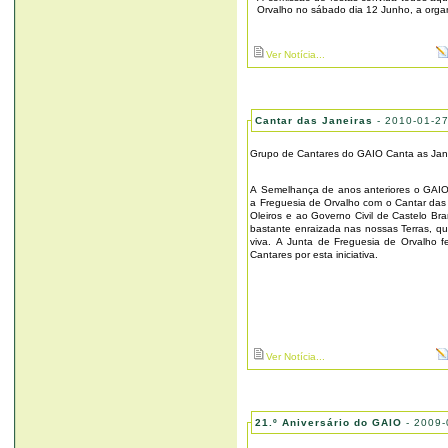
Orvalho no sábado dia 12 Junho, a orga
Ver Notícia...
Cantar das Janeiras
- 2010-01-2
Grupo de Cantares do GAIO Canta as Jan
A Semelhança de anos anteriores o GAIO 
a Freguesia de Orvalho com o Cantar da
Oleiros e ao Governo Civil de Castelo Bra
bastante enraizada nas nossas Terras, q
viva. A Junta de Freguesia de Orvalho f
Cantares por esta iniciativa.
Ver Notícia...
21.º Aniversário do GAIO
- 2009-