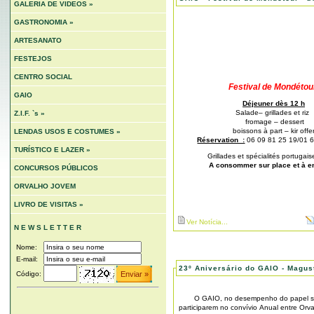
GALERIA DE VIDEOS »
GASTRONOMIA »
ARTESANATO
FESTEJOS
CENTRO SOCIAL
Festival de Mondéto
GAIO
Déjeuner dès 12 h
Salade– grillades et riz
Z.I.F. `s »
fromage – dessert
boissons à part – kir offer
LENDAS USOS E COSTUMES »
Réservation :
06 09 81 25 19/01 6
TURÍSTICO E LAZER »
Grillades et spécialités portugai
A consommer sur place et à e
CONCURSOS PÚBLICOS
ORVALHO JOVEM
LIVRO DE VISITAS »
Ver Notícia...
N E W S L E T T E R
Nome:
E-mail:
23º Aniversário do GAIO - Magus
Código:
O GAIO, no desempenho do papel soc
participarem no convívio Anual entre Or