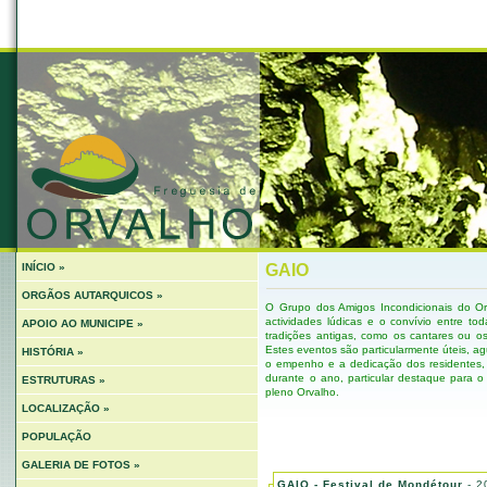
INÍCIO »
GAIO
ORGÃOS AUTARQUICOS »
O Grupo dos Amigos Incondicionais do Or
actividades lúdicas e o convívio entre to
APOIO AO MUNICIPE »
tradições antigas, como os cantares ou os
Estes eventos são particularmente úteis, a
HISTÓRIA »
o empenho e a dedicação dos residentes, 
durante o ano, particular destaque para 
ESTRUTURAS »
pleno Orvalho.
LOCALIZAÇÃO »
POPULAÇÃO
GALERIA DE FOTOS »
GAIO - Festival de Mondétour
- 2