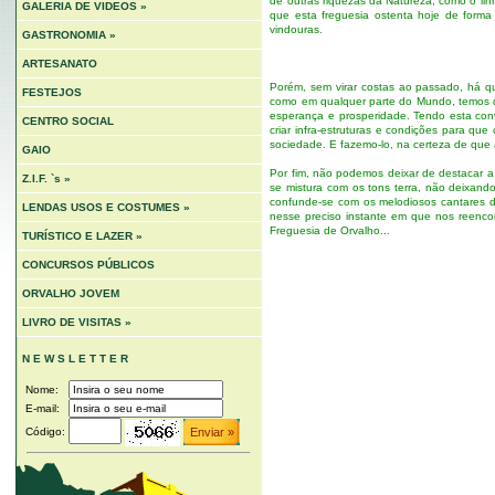
de outras riquezas da Natureza, como o li
GALERIA DE VIDEOS »
que esta freguesia ostenta hoje de forma
vindouras.
GASTRONOMIA »
ARTESANATO
Porém, sem virar costas ao passado, há qu
FESTEJOS
como em qualquer parte do Mundo, temos q
esperança e prosperidade. Tendo esta con
CENTRO SOCIAL
criar infra-estruturas e condições para qu
sociedade. E fazemo-lo, na certeza de que 
GAIO
Por fim, não podemos deixar de destacar a
Z.I.F. `s »
se mistura com os tons terra, não deixando
confunde-se com os melodiosos cantares d
LENDAS USOS E COSTUMES »
nesse preciso instante em que nos reenc
Freguesia de Orvalho...
TURÍSTICO E LAZER »
CONCURSOS PÚBLICOS
ORVALHO JOVEM
LIVRO DE VISITAS »
N E W S L E T T E R
Nome:
E-mail:
Código: