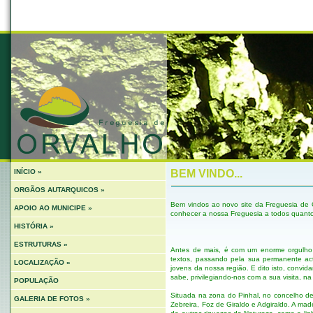
INÍCIO »
BEM VINDO...
ORGÃOS AUTARQUICOS »
Bem vindos ao novo site da Freguesia de 
APOIO AO MUNICIPE »
conhecer a nossa Freguesia a todos quanto
HISTÓRIA »
ESTRUTURAS »
Antes de mais, é com um enorme orgulho 
textos, passando pela sua permanente act
LOCALIZAÇÃO »
jovens da nossa região. E dito isto, convi
sabe, privilegiando-nos com a sua visita, na
POPULAÇÃO
Situada na zona do Pinhal, no concelho de 
GALERIA DE FOTOS »
Zebreira, Foz de Giraldo e Adgiraldo. A mad