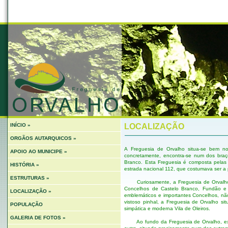
INÍCIO »
LOCALIZAÇÃO
ORGÃOS AUTARQUICOS »
A Freguesia de Orvalho situa-se bem no
APOIO AO MUNICIPE »
concretamente, encontra-se num dos braço
Branco. Esta Freguesia é composta pelas 
HISTÓRIA »
estrada nacional 112, que costumava ser a pr
ESTRUTURAS »
Curiosamente, a Freguesia de Orvalho as
Concelhos de Castelo Branco, Fundão e P
LOCALIZAÇÃO »
emblemáticos e importantes Concelhos, nã
vistoso pinhal, a Freguesia de Orvalho s
POPULAÇÃO
simpática e moderna Vila de Oleiros.
GALERIA DE FOTOS »
Ao fundo da Freguesia de Orvalho, exist