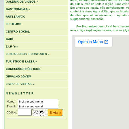
outro, situado precisamente num dos extre
GALERIA DE VIDEOS »
da aldeia, mas de toda a região, uma vez 
Em ambos os locais, são perfeitamente vi
GASTRONOMIA »
conhecida como Água d’Alta, que se locali
da obra que ali se encontra, o epíteto 
ARTESANATO
surpreendente dimensão.
FESTEJOS
Por fim, também num local bem próximo d
uma antiga exploração mineira, que se jul
CENTRO SOCIAL
GAIO
Z.I.F. `s »
LENDAS USOS E COSTUMES »
TURÍSTICO E LAZER »
CONCURSOS PÚBLICOS
ORVALHO JOVEM
LIVRO DE VISITAS »
N E W S L E T T E R
Nome:
E-mail:
Código: