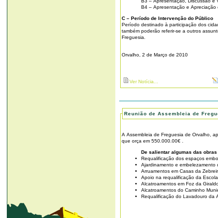
B3 – Apresentação, Discussão e 
B4 – Apresentação e Apreciação d
C – Período de Intervenção do Público
Período destinado à participação dos cid
também poderão referir-se a outros assun
Freguesia.
Orvalho, 2 de Março de 2010
Ver Notícia...
Reunião de Assembleia de Fregu
A Assembleia de Freguesia de Orvalho, a
que orça em 550.000.00€ .
De salientar algumas das obras
Requalificação dos espaços embol
Ajardinamento e embelezamento 
Arruamentos em Casas da Zebreir
Apoio na requalificação da Escol
Alcatroamentos em Foz da Girald
Alcatroamentos do Caminho Munici
Requalificação do Lavadouro da 