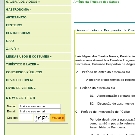
GALERIA DE VIDEOS »
António da Trindade dos Santos
GASTRONOMIA »
ARTESANATO
FESTEJOS
Assembleia de Freguesia de Orv
CENTRO SOCIAL
GAIO
EDIT
Z.I.F. `s »
Luís Miguel dos Santos Nunes, Presidente
LENDAS USOS E COSTUMES »
realizar uma Assembleia Geral de Fregues
Recreativa, Cultural e Desportiva de Adgi
TURÍSTICO E LAZER »
A – Período de antes da ordem do dia
CONCURSOS PÚBLICOS
A preencher nos termos do Regime
ORVALHO JOVEM
B - Período da ordem do dia
LIVRO DE VISITAS »
B1 – Apresentação por parte do 
N E W S L E T T E R
B2 – Discussão de assuntos de i
Nome:
E-mail:
C – Período de Intervenção do Público
Código:
Período destinado à participa
como também poderão referir-
Assembleia de Freguesia.