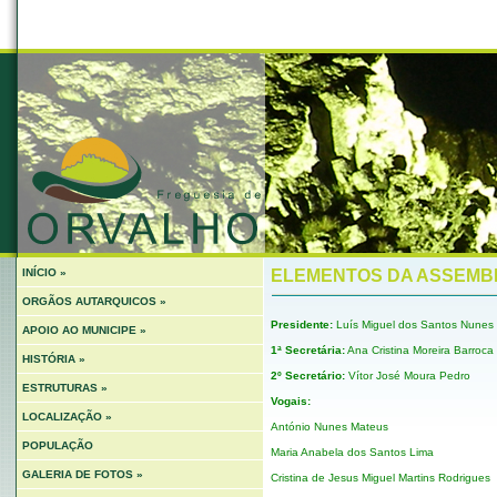
INÍCIO »
ELEMENTOS DA ASSEMBL
ORGÃOS AUTARQUICOS »
Presidente:
Luís Miguel dos Santos Nunes
APOIO AO MUNICIPE »
1ª Secretária:
Ana Cristina Moreira Barroca
HISTÓRIA »
2º Secretário:
Vítor José Moura Pedro
ESTRUTURAS »
Vogais:
LOCALIZAÇÃO »
António Nunes Mateus
POPULAÇÃO
Maria Anabela dos Santos Lima
GALERIA DE FOTOS »
Cristina de Jesus Miguel Martins Rodrigues